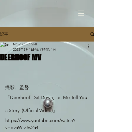
記事
NORIKO OISHI
2023年3月1日
読了時間: 1分
DEERHOOF MV
撮影、監督
「Deerhoof - Sit Down, Let Me Tell You 
a Story. (Official Video)」
https://www.youtube.com/watch?
v=dvaWIvJw2a4